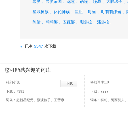
希灵 、
希灵帝国 、
远瞳 、
萌瞳 、
瞳叔 、
大眼珠子 、
星域神族 、
休伦神族 、
星臣 、
叮当 、
叮莉莉娜当 、
陈倩 、
莉莉娜 、
安薇娜 、
珊多拉 、
潘多拉、
已有
5547
次下载
您可能感兴趣的词库
科幻小说
科幻词库1.0
下载：7391
下载：7297
词条：超新星纪元、微观粒子、王晋康
词条：科幻、阿西莫夫、