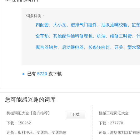
词条样例：
四配套、
大小瓦、
进排气门组件、
油泵油嘴校验、
缸
全车垫、
其他配件辅料修理包、
机油、
维修工时费、
离合器钢片、
启动继电器、
长条转向灯、
开关、
型水
前保险杠、
仪表台、
已有
5723
次下载
您可能感兴趣的词库
机械词汇大全【官方推荐】
机械工程词汇大全
下载：150262
下载：277770
词条：板料冲压、变速箱、变速箱体
词条：潍坊朱刘煤矿有限