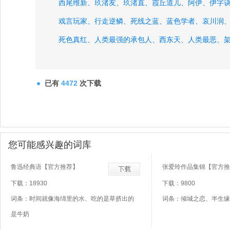
西尾维新、
玖渚友、
玖渚直、
霞丘道儿、
阿伊、
伊字
戏言玩家、
行走逆鳞、
死线之蓝、
蓝色学者、
哀川润
死色真红、
人类最强的承包人、
西东天、
人类最恶、
已有
4472
次下载
您可能感兴趣的词库
鲁迅经典语【官方推荐】
张爱玲作品集锦【官方推
下载：18930
下载：9800
词条：时间就像海绵里的水、吃的是草挤出的
词条：倾城之恋、半生缘
是牛奶