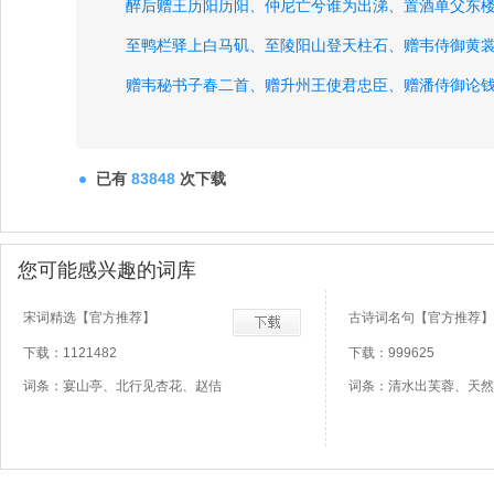
醉后赠王历阳历阳、
仲尼亡兮谁为出涕、
置酒单父东
至鸭栏驿上白马矶、
至陵阳山登天柱石、
赠韦侍御黄
赠韦秘书子春二首、
赠升州王使君忠臣、
赠潘侍御论
赠黄山胡公求白鹇、
赠汉阳辅录事二首、
赠从兄襄阳
赠从弟宣州长史昭、
赠别王山人归布山、
早秋赠裴十
已有
83848
次下载
月夜听卢子顺弹琴、
元气乃文康之老亲、
玉真公主别
与夏十二登岳阳楼、
您可能感兴趣的词库
宋词精选【官方推荐】
古诗词名句【官方推荐】
下载：1121482
下载：999625
词条：宴山亭、北行见杏花、赵佶
词条：清水出芙蓉、天然