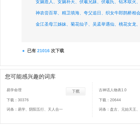
女娲造人、
女娲补天、
伏羲兄妹、
伏羲氏、
钻木取火
神农尝百草、
精卫填海、
夸父追日、
织女牛郎鹊桥相
金江圣母三姊妹、
菊花仙子、
吴孟举遇仙、
桃花女龙
八仙斗花龙、
智斩独角龙、
龙公主戏神珠、
天鹅仙子
已有
21016
次下载
您可能感兴趣的词库
易学命理
古神话人物表1.0
下载：30376
下载：20644
词条：易学、阴阳五行、天人合一
词条：盘古、元始天王、