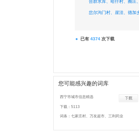
合群水库、
哈什村、
圈庄
岔尔沟门村、
崖洼、
德加
已有
4374
次下载
您可能感兴趣的词库
西宁市城市信息精选
下载：5113
词条：七家庄村、万友超市、三利药业