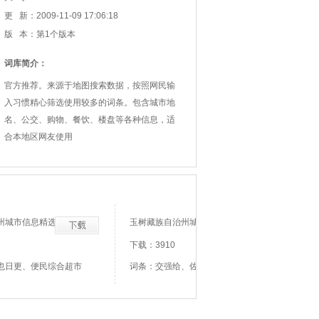
更 新：2009-11-09 17:06:18
版 本：第1个版本
词库简介：
官方推荐。来源于地图搜索数据，按照网民输
入习惯精心筛选使用较多的词条。包含城市地
名、公交、购物、餐饮、楼盘等各种信息，适
合本地区网友使用
州城市信息精选
玉树藏族自治州城市信息精选
下载：3910
也日更、便民综合超市
词条：交强给、佐孜、俄日弄、克宁给