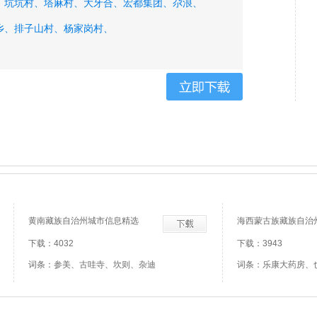
、
坑坑村、
塔麻村、
大牙合、
宏都集团、
尕浪、
乡、
排子山村、
杨家岗村、
黄南藏族自治州城市信息精选
海西蒙古族藏族自治
下载：4032
下载：3943
词条：参美、古哇寺、坎则、杂迪
词条：乐康大药房、