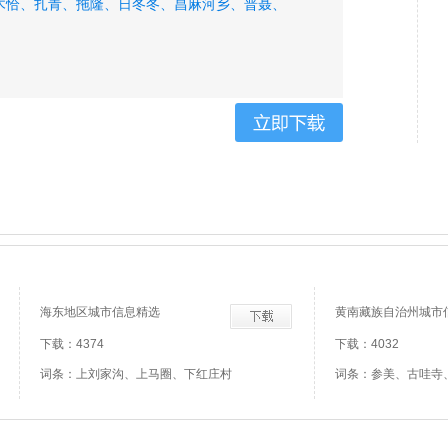
木恰、
扎青、
拖隆、
日冬冬、
昌麻河乡、
普聂、
海东地区城市信息精选
黄南藏族自治州城市
下载：4374
下载：4032
词条：上刘家沟、上马圈、下红庄村
词条：参美、古哇寺