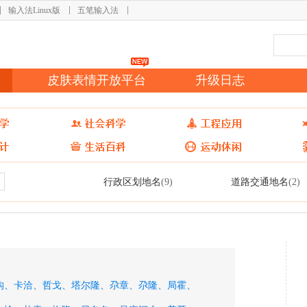
输入法Linux版
五笔输入法
皮肤表情开放平台
升级日志
行政区划地名
道路交通地名
(9)
(2)
沟、
卡洽、
哲戈、
塔尔隆、
尕章、
尕隆、
局霍、