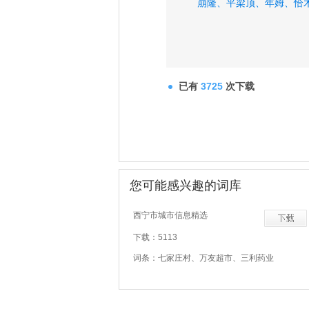
崩隆、
平梁顶、
年姆、
恰
已有
3725
次下载
您可能感兴趣的词库
西宁市城市信息精选
下载：5113
词条：七家庄村、万友超市、三利药业