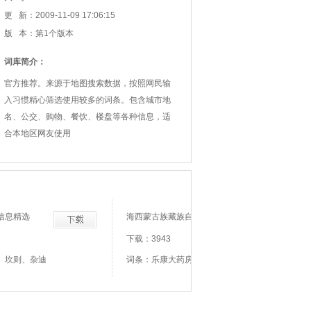
更 新：2009-11-09 17:06:15
版 本：第1个版本
词库简介：
官方推荐。来源于地图搜索数据，按照网民输
入习惯精心筛选使用较多的词条。包含城市地
名、公交、购物、餐饮、楼盘等各种信息，适
合本地区网友使用
信息精选
海西蒙古族藏族自治州城市信息精选
下载：3943
、坎则、杂迪
词条：乐康大药房、也日更、便民综合超市