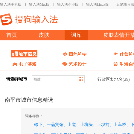
输入法手机版
输入法Mac版
输入法企业版
输入法Linux版
五笔输入
首页
皮肤
词库
皮肤表情开
请选择城市
行政区划地名
(29)
南平市城市信息精选
词条样例：
磜下、
一品宾馆、
上墘、
上坑头、
上坝前、
上车桥、