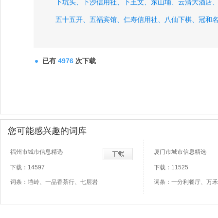
下坑头、
下沙信用社、
下王文、
东山埔、
云清大酒店
五十五开、
五福宾馆、
仁寿信用社、
八仙下棋、
冠和
已有
4976
次下载
您可能感兴趣的词库
福州市城市信息精选
厦门市城市信息精选
下载：14597
下载：11525
词条：垱岭、一品香茶行、七层岩
词条：一分利餐厅、万禾