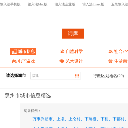
输入法手机版
输入法Mac版
输入法企业版
输入法Linux版
五笔输入
首页
皮肤
词库
皮肤表情开
请选择城市
行政区划地名
(29)
泉州市城市信息精选
词条样例：
万事兴超市、
上墘、
上仑村、
下尾楼、
下柑、
下都村