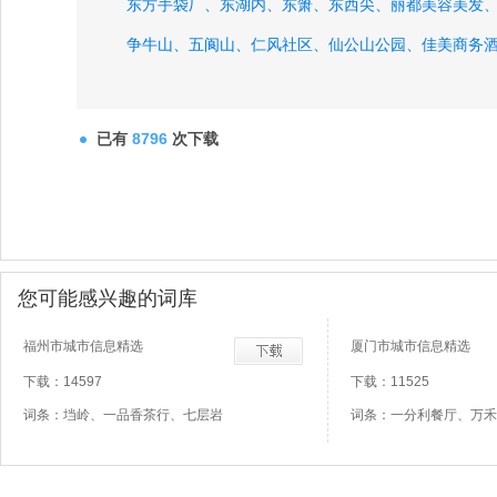
东方手袋厂、
东湖内、
东箫、
东西尖、
丽都美容美发
争牛山、
五阆山、
仁风社区、
仙公山公园、
佳美商务
已有
8796
次下载
您可能感兴趣的词库
福州市城市信息精选
厦门市城市信息精选
下载：14597
下载：11525
词条：垱岭、一品香茶行、七层岩
词条：一分利餐厅、万禾