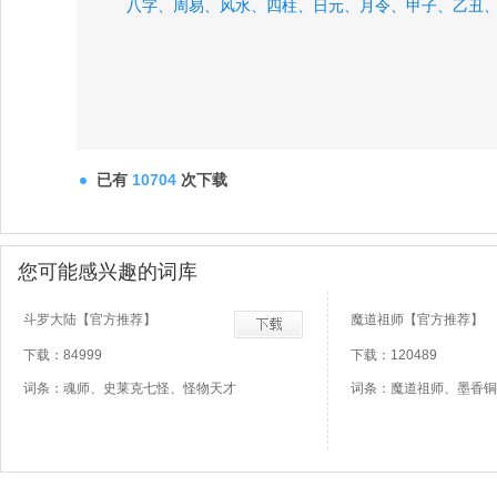
八字、
周易、
风水、
四柱、
日元、
月令、
甲子、
乙丑
已有
10704
次下载
您可能感兴趣的词库
斗罗大陆【官方推荐】
魔道祖师【官方推荐】
下载：84999
下载：120489
词条：魂师、史莱克七怪、怪物天才
词条：魔道祖师、墨香铜