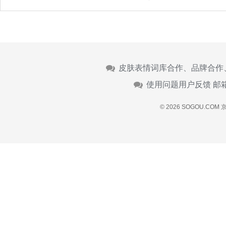
皮肤表情词库合作、品牌合作
使用问题用户反馈 邮
© 2026 SOGOU.COM
京