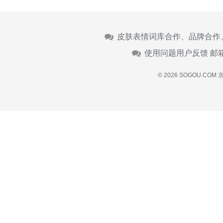
皮肤表情词库合作、品牌合作
使用问题用户反馈 邮
© 2026 SOGOU.COM
京