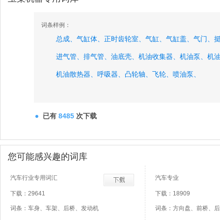
词条样例：
总成、
气缸体、
正时齿轮室、
气缸、
气缸盖、
气门、
进气管、
排气管、
油底壳、
机油收集器、
机油泵、
机
机油散热器、
呼吸器、
凸轮轴、
飞轮、
喷油泵、
已有
8485
次下载
您可能感兴趣的词库
汽车行业专用词汇
汽车专业
下载：29641
下载：18909
词条：车身、车架、后桥、发动机
词条：方向盘、前桥、后