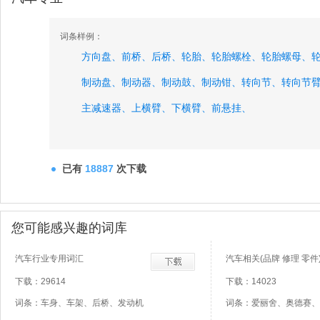
词条样例：
方向盘、
前桥、
后桥、
轮胎、
轮胎螺栓、
轮胎螺母、
制动盘、
制动器、
制动鼓、
制动钳、
转向节、
转向节
主减速器、
上横臂、
下横臂、
前悬挂、
已有
18887
次下载
您可能感兴趣的词库
汽车行业专用词汇
汽车相关(品牌 修理 零件
下载：29614
下载：14023
词条：车身、车架、后桥、发动机
词条：爱丽舍、奥德赛、