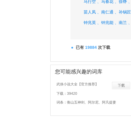
马行空 、
马春花 、
徐铮 
苗人凤 、
南仁通 、
补锅匠
钟兆英 、
钟兆能 、
南兰 
已有
19884
次下载
您可能感兴趣的词库
武侠小说大全【官方推荐】
下载：39420
词条：衡山五神剑、阿尔尼、阿凡提妻