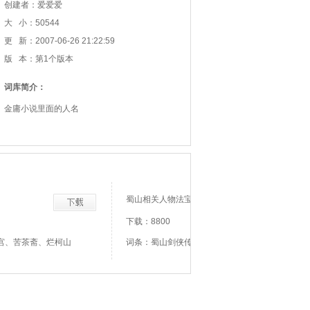
创建者：爱爱爱
大 小：50544
更 新：2007-06-26 21:22:59
版 本：第1个版本
词库简介：
金庸小说里面的人名
蜀山相关人物法宝
下载：8800
宫、苦茶斋、烂柯山
词条：蜀山剑侠传、屠龙刀、屠龙师太