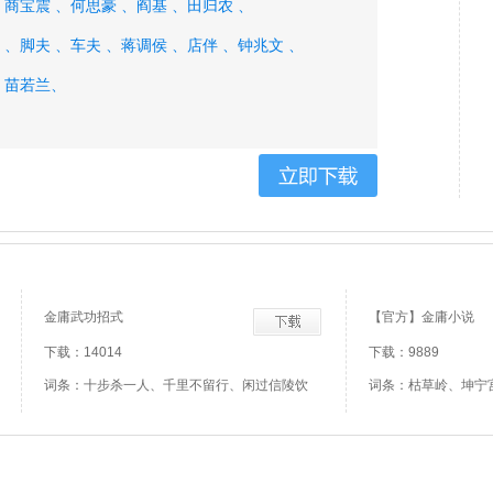
、
商宝震 、
何思豪 、
阎基 、
田归农 、
 、
脚夫 、
车夫 、
蒋调侯 、
店伴 、
钟兆文 、
、
苗若兰、
金庸武功招式
【官方】金庸小说
下载：14014
下载：9889
词条：十步杀一人、千里不留行、闲过信陵饮
词条：枯草岭、坤宁