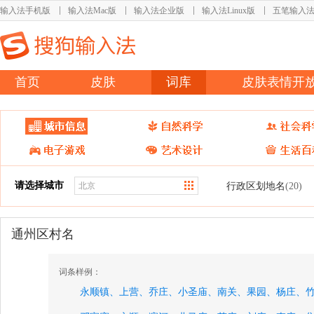
输入法手机版
输入法Mac版
输入法企业版
输入法Linux版
五笔输入
首页
皮肤
词库
皮肤表情开
请选择城市
行政区划地名
(20)
通州区村名
词条样例：
永顺镇、
上营、
乔庄、
小圣庙、
南关、
果园、
杨庄、