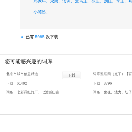
邓家窖、
永顺、
滨河、
北马庄、
范庄、
刘庄、
李庄、
小潞邑、
已有
5985
次下载
您可能感兴趣的词库
北京市城市信息精选
词库整理四（点了）【官
下载：61492
下载：8796
词条：七彩霓虹灯厂、七渡孤山寨
词条：鬼魂、法力、坛子