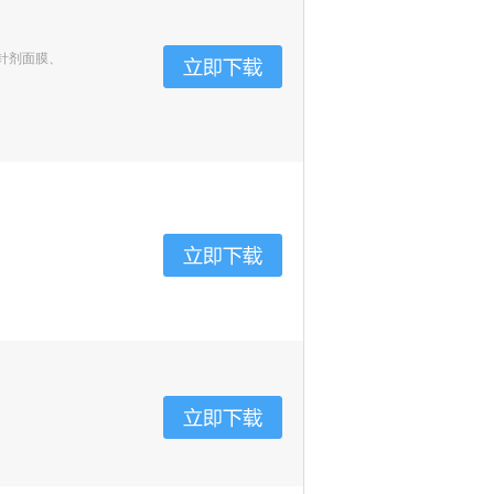
e针剂面膜、