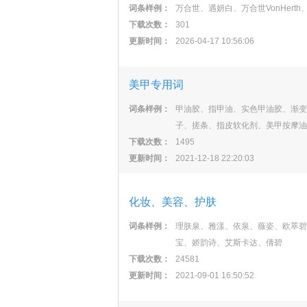
词条样例：
万合世、遇妍白、万合世VonHert
下载次数：
301
更新时间：
2026-04-17 10:56:06
美甲专用词
词条样例：
甲油胶、指甲油、实色甲油胶、渐变
子、搓条、指皮软化剂、美甲按摩油
下载次数：
1495
更新时间：
2021-12-18 22:20:03
化妆、美容、护肤
词条样例：
理肤泉、雅漾、依泉、薇姿、欧萃碧
宝、娇韵诗、艾斯卡达、倩碧
下载次数：
24581
更新时间：
2021-09-01 16:50:52