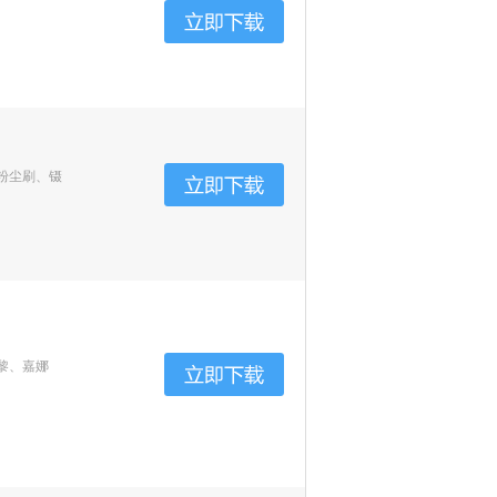
粉尘刷、镊
黎、嘉娜