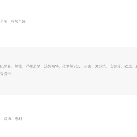
至奢、捍颜至臻
纪梵希、兰蔻、浮生若梦、汤姆福特、圣罗兰YSL、伊索、澳尔滨、安娜苏、欧珑、
香缇卡
、路德、态利