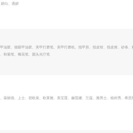
h、妍白、遇妍
甲油胶、猫眼甲油胶、美甲打磨笔、美甲打磨机、指甲剪、指皮钳、指皮推、砂条、
、秋菊笔、雕花笔、圆头光疗笔
、葆丽德、上士、碧欧泉、欧莱雅、美宝莲、赫莲娜、兰蔻、雅男士、植村秀、希思