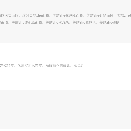
韩国医美面膜、缔阿美喆zhe面膜、美喆zhe敏感肌面膜、美喆zhe针筒面膜、美喆zh
老面膜、美喆zhe维他命面膜、美喆zhe抗衰老、美喆zhe敏感肌、美喆zhe修护
净肤精华、亿康安幼颜精华、靖纹清创去痕膏、薏仁丸