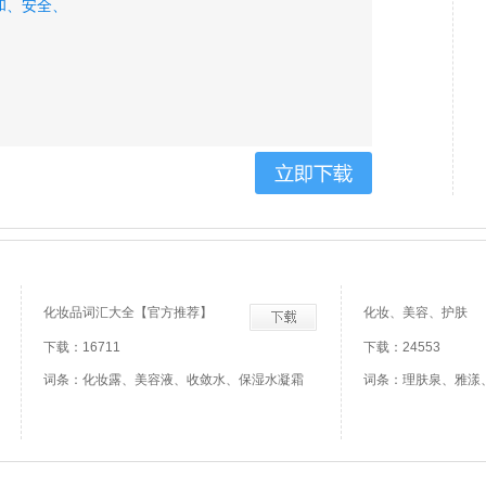
和、
安全、
化妆品词汇大全【官方推荐】
化妆、美容、护肤
下载：16711
下载：24553
词条：化妆露、美容液、收敛水、保湿水凝霜
词条：理肤泉、雅漾