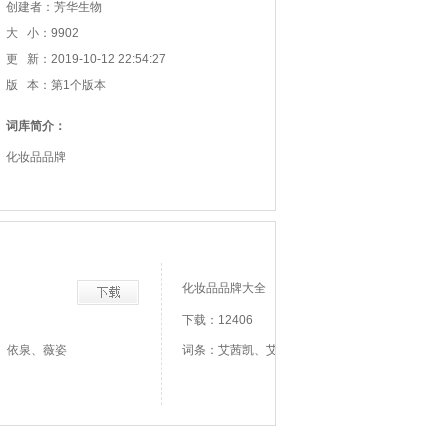
创建者：芳华生物
大 小：9902
更 新：2019-10-12 22:54:27
版 本：第1个版本
词库简介：
化妆品品牌
化妆品品牌大全
下载：12406
、依泉、薇姿
词条：艾茜凯、艾尔诗丹、雅丽莎