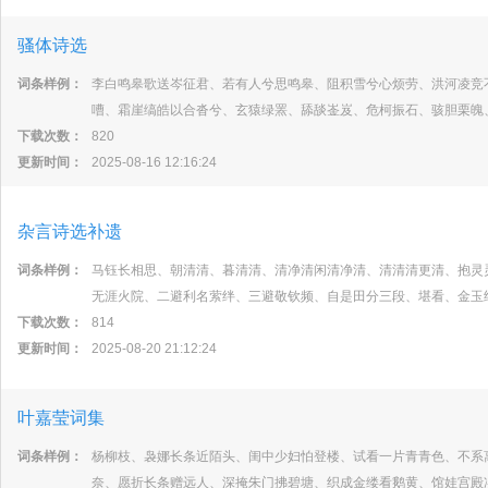
骚体诗选
词条样例：
李白鸣皋歌送岑征君、若有人兮思鸣皋、阻积雪兮心烦劳、洪河凌竞
嘈、霜崖缟皓以合沓兮、玄猿绿罴、舔舕崟岌、危柯振石、骇胆栗魄
下载次数：
820
更新时间：
2025-08-16 12:16:24
杂言诗选补遗
词条样例：
马钰长相思、朝清清、暮清清、清净清闲清净清、清清清更清、抱灵
无涯火院、二避利名萦绊、三避敬钦频、自是田分三段、堪看、金玉
下载次数：
814
更新时间：
2025-08-20 21:12:24
叶嘉莹词集
词条样例：
杨柳枝、袅娜长条近陌头、闺中少妇怕登楼、试看一片青青色、不系
奈、愿折长条赠远人、深掩朱门拂碧塘、织成金缕看鹅黄、馆娃宫殿