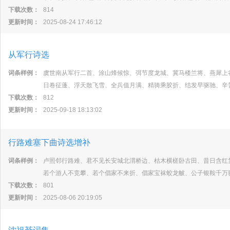
下载次数：
814
更新时间：
2025-08-24 17:46:12
从军行诗选
词条样例：
虞世南从军行二首、涂山烽候惊、弭节度龙城、冀马楼兰将、燕犀上
日卷征蓬、浮天散飞雪、全兵值月满、精骑乘胶折、结发早驱驰、辛
下载次数：
812
更新时间：
2025-09-18 18:13:02
行路难塞下曲诗选增补
词条样例：
卢照邻行路难、君不见长安城北渭桥边、枯木横槎卧古田、昔日含红
若个游人不竞攀、若个倡家不来折、倡家宝袜蛟龙帔、公子银鞍千万
下载次数：
801
更新时间：
2025-08-06 20:19:05