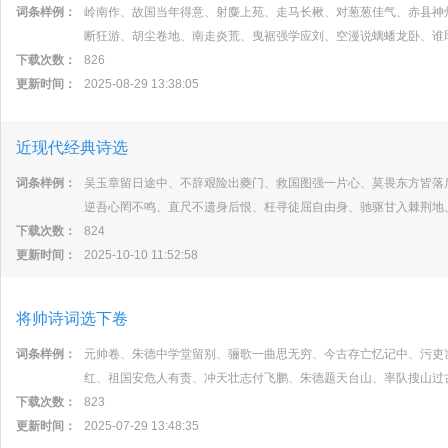
词条样例：
岭南作、故国当年得意、射麋上苑、走马长楸、对葱葱佳气、赤县神
断狂游、胡尘卷地、南走炎荒、曳裾强学应刘、空漫说螭蟠龙卧、谁
下载次数：
826
更新时间：
2025-08-29 13:38:05
近现代经典诗选
词条样例：
吴玉章留日途中、不辞艰险出夔门、救国图强一片心、莫畏东方皆落
逆吾心罔不鸣、直尺不遗身后恨、枉寻徒屈自由身、驰驱甘入棘荆地
下载次数：
824
更新时间：
2025-10-10 11:52:58
将帅诗词选下卷
词条样例：
元帅卷、朱德中学堂留别、骊歌一曲思无穷、今古存亡忆记中、污吏
红、祖国安危人有责、冲天壮志付飞鹏、朱德题天台山、率队搜山过
下载次数：
823
更新时间：
2025-07-29 13:48:35