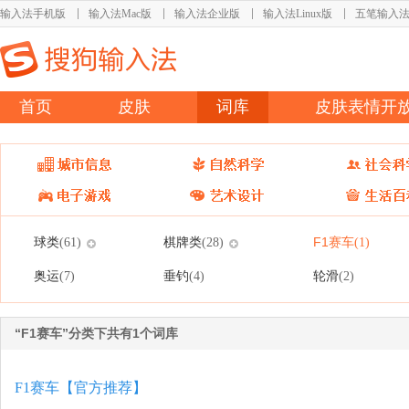
输入法手机版
输入法Mac版
输入法企业版
输入法Linux版
五笔输入
首页
皮肤
词库
皮肤表情开
球类
棋牌类
F1赛车
(61)
(28)
(1)
奥运
垂钓
轮滑
(7)
(4)
(2)
“F1赛车”分类下共有1个词库
F1赛车【官方推荐】