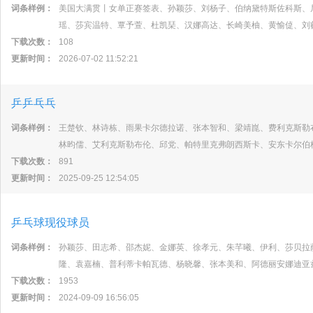
词条样例：
美国大满贯丨女单正赛签表、孙颖莎、刘杨子、伯纳黛特斯佐科斯、
瑶、莎宾温特、覃予萱、杜凯琹、汉娜高达、长崎美柚、黄愉偼、刘
下载次数：
108
更新时间：
2026-07-02 11:52:21
乒乒乓乓
词条样例：
王楚钦、林诗栋、雨果卡尔德拉诺、张本智和、梁靖崑、费利克斯勒
林昀儒、艾利克斯勒布伦、邱党、帕特里克弗朗西斯卡、安东卡尔伯
下载次数：
891
更新时间：
2025-09-25 12:54:05
乒乓球现役球员
词条样例：
孙颖莎、田志希、邵杰妮、金娜英、徐孝元、朱芊曦、伊利、莎贝拉
隆、袁嘉楠、普利蒂卡帕瓦德、杨晓馨、张本美和、阿德丽安娜迪亚
下载次数：
1953
更新时间：
2024-09-09 16:56:05