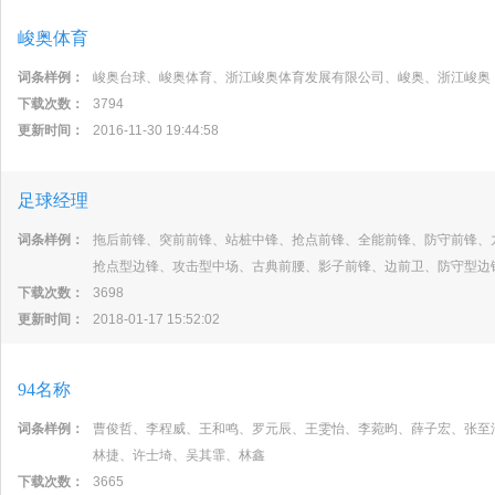
峻奥体育
词条样例：
峻奥台球、峻奥体育、浙江峻奥体育发展有限公司、峻奥、浙江峻奥
下载次数：
3794
更新时间：
2016-11-30 19:44:58
足球经理
词条样例：
拖后前锋、突前前锋、站桩中锋、抢点前锋、全能前锋、防守前锋、
抢点型边锋、攻击型中场、古典前腰、影子前锋、边前卫、防守型边
下载次数：
3698
更新时间：
2018-01-17 15:52:02
94名称
词条样例：
曹俊哲、李程威、王和鸣、罗元辰、王雯怡、李菀昀、薛子宏、张至
林捷、许士埼、吴其霏、林鑫
下载次数：
3665