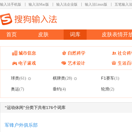
输入法手机版
输入法Mac版
输入法企业版
输入法Linux版
五笔输入
首页
皮肤
词库
皮肤表情开
球类
棋牌类
F1赛车
(61)
(28)
(1)
奥运
垂钓
轮滑
(7)
(4)
(2)
“运动休闲”分类下共有176个词库
军锋户外俱乐部