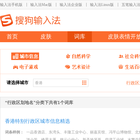
输入法手机版
输入法Mac版
输入法企业版
输入法Linux版
五笔输入
首页
皮肤
词库
皮肤表情开
请选择城市
行政区
“行政区划地名”分类下共有1个词库
香港特别行政区城市信息精选
词条样例：
一品香酒店、东湾头、丰隆工业中心、丽嘉宾馆、冯平山博物馆、北
顶小学、峰景大厦、慈云山中心、新圣地牙哥、柴湾工业城、水警总