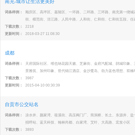
南充-城市让生活更美好
词条样例：
顺庆区、高坪区、嘉陵区、一环路、二环路、三环路、南充第一绕城
街、模范街、涪江路、人民中路、人和街、仁和街、仁和街五段、任
下载次数：
2218
更新时间：
2018-03-27 11:08:30
成都
词条样例：
天府国际社区、维也纳花园天籁、芝麻街、金府汽配城、鹃城印象、
景雅筑、加州印象、世代锦江酒店、金沙鹭岛、劲力蓝色理想、双楠
下载次数：
3987
更新时间：
2015-04-10 00:30:39
自贡市公交站名
词条样例：
凉水井、颜家湾、筱溪街、高压阀门厂、简洞桥、长土、东源井、盐
招呼站、蓝天科技、翰林尚都、白家湾、艾叶、大高路、宏发小区
下载次数：
3893