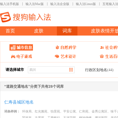
输入法手机版
输入法Mac版
输入法企业版
输入法Linux版
五笔输入
首页
皮肤
词库
皮肤表情开
请选择城市
行政区划地名
(44)
“道路交通地名”分类下共有28个词库
仁寿县城区地名
词条样例：
环保局、红光雅苑、怡景苑、平安公寓、仁和苑、金秀公寓区、味千
贸超市、文景苑、工商银行、玉润花园、糊涂烧烤、博远医院、老交