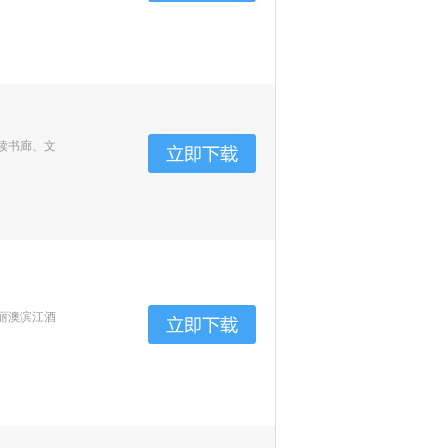
读书廊、文
丽澳滨江酒