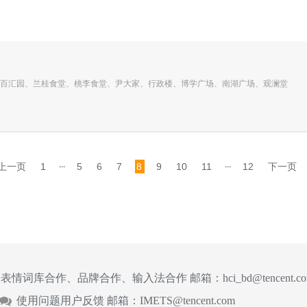
百汇园、兰桂食堂、桃李食堂、尹大家、行政楼、博学广场、南湖广场、观澜堂
...
...
上一页
1
5
6
7
8
9
10
11
12
下一页
表情词库合作、品牌合作、输入法合作 邮箱：
hci_bd@tencent.c
使用问题用户反馈 邮箱：
IMETS@tencent.com