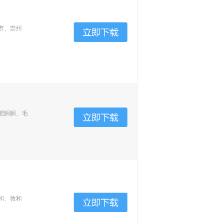
市、崇州
肥胴胴、毛
和、敦和