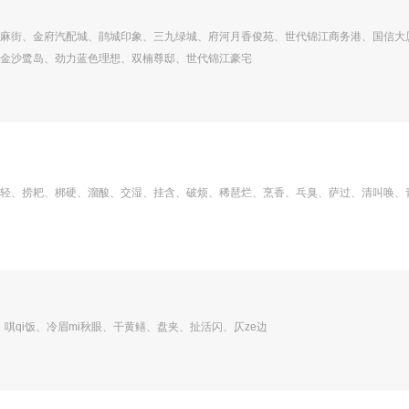
麻街、金府汽配城、鹃城印象、三九绿城、府河月香俊苑、世代锦江商务港、国信大
金沙鹭岛、劲力蓝色理想、双楠尊邸、世代锦江豪宅
轻、捞耙、梆硬、溜酸、交湿、挂含、破烦、稀琶烂、烹香、乓臭、萨过、清叫唤、
、唭qi饭、冷眉mi秋眼、干黄鳝、盘夹、扯活闪、仄ze边