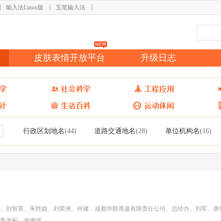
输入法Linux版
五笔输入法
皮肤表情开放平台
升级日志
行政区划地名
道路交通地名
单位机构名
(44)
(28)
(16)
、刘智英、朱胜勋、刘荣洲、何健、成都华联商厦有限责任公司、总经办、刘军、唐
李龙彬、谢建斌