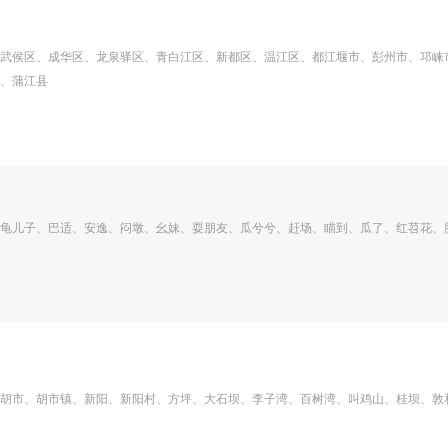
武侯区、成华区、龙泉驿区、青白江区、新都区、温江区、都江堰市、彭州市、邛崃
、蒲江县
龟儿子、巴适、安逸、闷墩、幺妹、耍朋友、瓜兮兮、赶场、瞄到、瓜了、红苕花、
胡市、胡市镇、新阳、新阳村、方坪、大石坝、李子湾、百树湾、叫鸡山、桂坝、敦