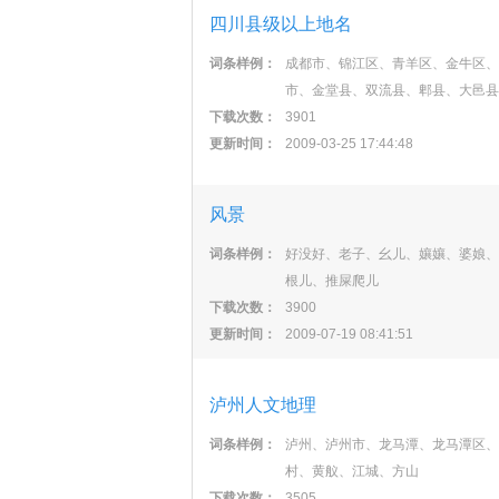
四川县级以上地名
词条样例：
成都市、锦江区、青羊区、金牛区、
市、金堂县、双流县、郫县、大邑县
下载次数：
3901
更新时间：
2009-03-25 17:44:48
风景
词条样例：
好没好、老子、幺儿、孃孃、婆娘、
根儿、推屎爬儿
下载次数：
3900
更新时间：
2009-07-19 08:41:51
泸州人文地理
词条样例：
泸州、泸州市、龙马潭、龙马潭区、
村、黄舣、江城、方山
下载次数：
3505