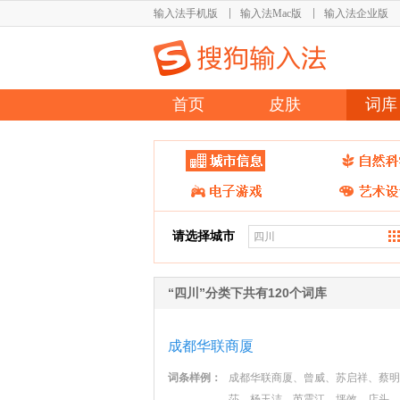
输入法手机版
输入法Mac版
输入法企业版
首页
皮肤
词库
请选择城市
“四川”分类下共有120个词库
成都华联商厦
词条样例：
成都华联商厦、曾威、苏启祥、蔡明
莎、杨玉洁、芮震江、坪效、店头、