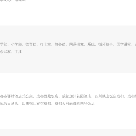
学部、小学部、德育处、打印室、教务处、同课研究、系统、循环叙事、国学讲堂、
余武权、丁江
都市驿站酒店式公寓、成都西藏饭店、成都加州花园酒店、四川岷山饭店成都、成都
冠假日酒店、四川锦江宾馆成都、成都天府丽都喜来登饭店