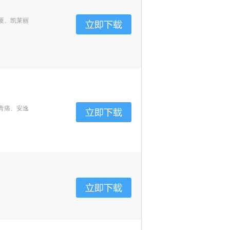
厦、凯莱丽
青痛、安逸