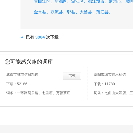
青白江区、
新都区、
温江区、
都江堰市、
彭州市、
邛
金堂县、
双流县、
郫县、
大邑县、
蒲江县、
已有
3904
次下载
您可能感兴趣的词库
成都市城市信息精选
绵阳市城市信息精选
下载：52186
下载：11780
词条：一环路菊乐路、七里埂、万福茶庄
词条：七曲山大酒店、三