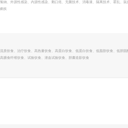
氢钠、外源性感染、内源性感染、鹅口疮、无菌技术、消毒液、隔离技术、霍乱、鼠
痢疾
流质饮食、治疗饮食、高热量饮食、高蛋白饮食、低蛋白饮食、低脂肪饮食、低胆固
高膳食纤维饮食、试验饮食、潜血试验饮食、胆囊造影饮食