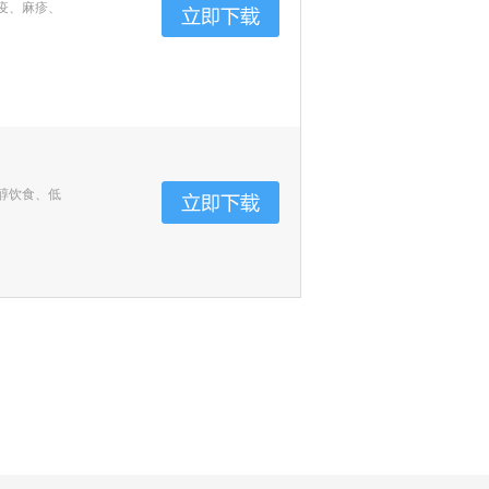
疫、麻疹、
醇饮食、低