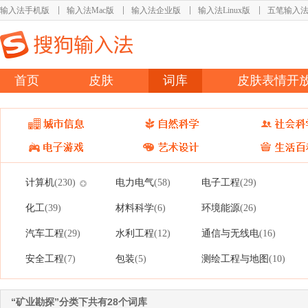
输入法手机版
输入法Mac版
输入法企业版
输入法Linux版
五笔输入
首页
皮肤
词库
皮肤表情开
计算机
电力电气
电子工程
(230)
(58)
(29)
化工
材料科学
环境能源
(39)
(6)
(26)
汽车工程
水利工程
通信与无线电
(29)
(12)
(16)
安全工程
包装
测绘工程与地图
(7)
(5)
(10)
“矿业勘探”分类下共有28个词库