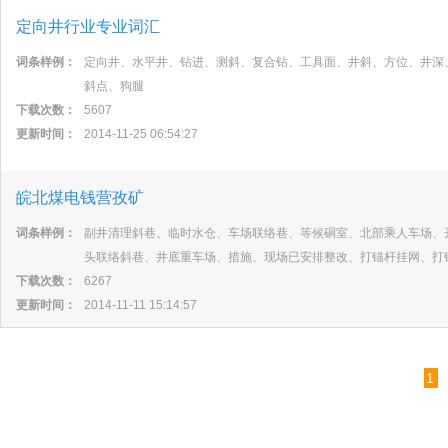
定向井行业专业词汇
词条样例：
定向井、水平井、钻进、测斜、复合钻、工具面、井斜、方位、井深
斜点、狗腿
下载次数：
5607
更新时间：
2014-11-25 06:54:27
皖北煤电钱营孜矿
词条样例：
副井清理斜巷、临时水仓、车场联络巷、等候硐室、北部乘人车场、
头联络斜巷、井底重车场、措施、现场已安排整改、打锚杆挂网、打
下载次数：
6267
更新时间：
2014-11-11 15:14:57
1