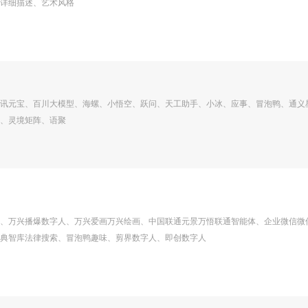
详细描述、艺术风格
讯元宝、百川大模型、海螺、小悟空、跃问、天工助手、小冰、应事、冒泡鸭、通义
、灵境矩阵、语聚
、万兴播爆数字人、万兴爱画万兴绘画、中国联通元景万悟联通智能体、企业微信微
典智库法律搜索、冒泡鸭趣味、剪界数字人、即创数字人