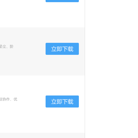
星尘、阶
信协作、优