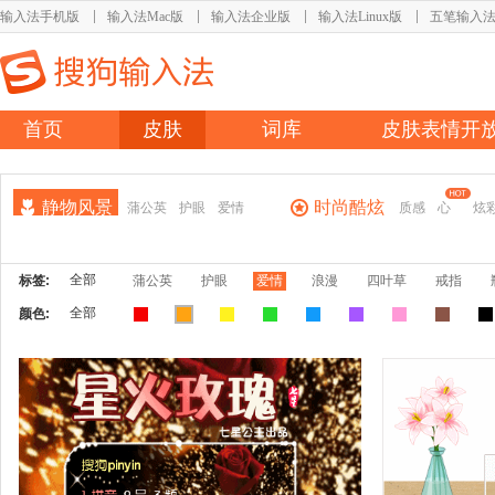
输入法手机版
输入法Mac版
输入法企业版
输入法Linux版
五笔输入
首页
皮肤
词库
皮肤表情开
静物风景
时尚酷炫
蒲公英
护眼
爱情
质感
心
炫
全部
标签:
蒲公英
护眼
爱情
浪漫
四叶草
戒指
全部
颜色: