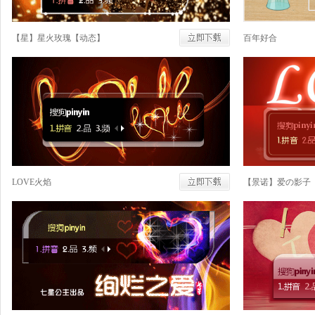
【星】星火玫瑰【动态】
百年好合
LOVE火焰
【景诺】爱の影子