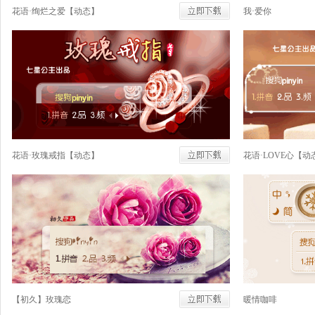
花语·绚烂之爱【动态】
我·爱你
花语·玫瑰戒指【动态】
花语·LOVE心【动
【初久】玫瑰恋
暖情咖啡