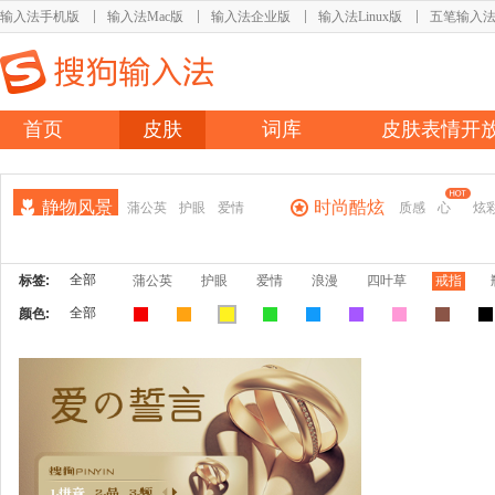
输入法手机版
输入法Mac版
输入法企业版
输入法Linux版
五笔输入
首页
皮肤
词库
皮肤表情开
静物风景
时尚酷炫
蒲公英
护眼
爱情
质感
心
炫
全部
标签:
蒲公英
护眼
爱情
浪漫
四叶草
戒指
全部
颜色: