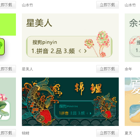
山水竹
山水竹
星美人
余年
锦鲤
夏天