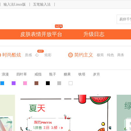
输入法Linux版
五笔输入法
皮肤表情开放平台
升级日志
时尚酷炫
简约主义
质感
心
炫彩
极简
纯色
商务
浪漫
四叶草
戒指
瓶子
糖果
铁塔
岁月