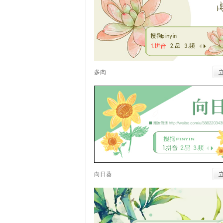
多肉
向日葵