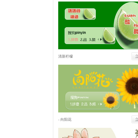
清新柠檬
- 向阳花