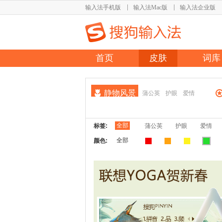
输入法手机版
输入法Mac版
输入法企业版
首页
皮肤
词库
静物风景
蒲公英
护眼
爱情
全部
标签:
蒲公英
护眼
爱情
全部
颜色: