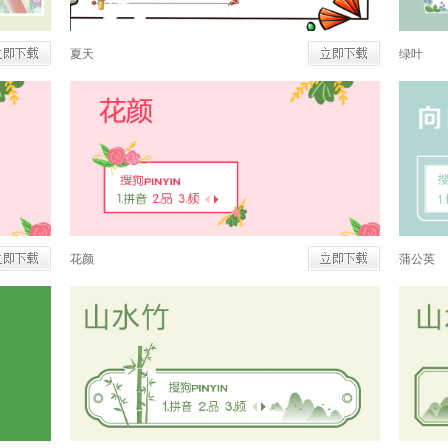
夏天
绿叶
花颜
蒲公英