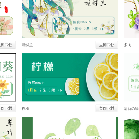
蝴蝶兰
多肉
柠檬
清新の绿