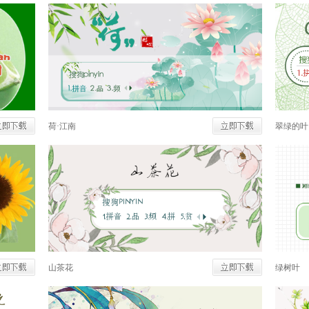
荷·江南
翠绿的叶
山茶花
绿树叶