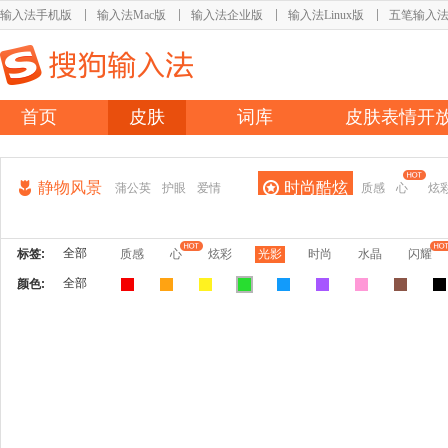
输入法手机版
输入法Mac版
输入法企业版
输入法Linux版
五笔输入
首页
皮肤
词库
皮肤表情开
静物风景
时尚酷炫
蒲公英
护眼
爱情
质感
心
炫
全部
标签:
质感
心
炫彩
光影
时尚
水晶
闪耀
全部
颜色: