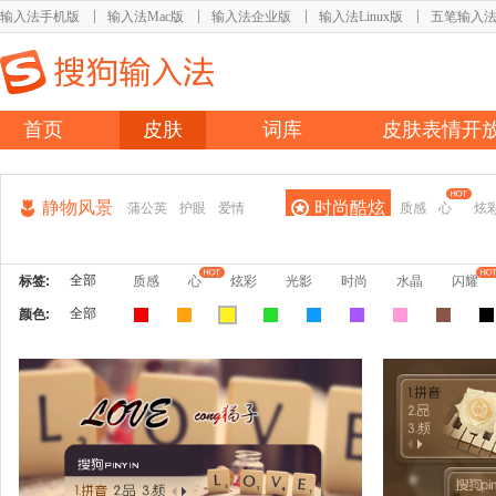
输入法手机版
输入法Mac版
输入法企业版
输入法Linux版
五笔输入
首页
皮肤
词库
皮肤表情开
静物风景
时尚酷炫
蒲公英
护眼
爱情
质感
心
炫
全部
标签:
质感
心
炫彩
光影
时尚
水晶
闪耀
全部
颜色: