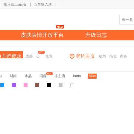
输入法Linux版
五笔输入法
皮肤表情开放平台
升级日志
时尚酷炫
简约主义
质感
心
炫彩
极简
纯色
商务
影
时尚
水晶
闪耀
非主流
lomo
Mac