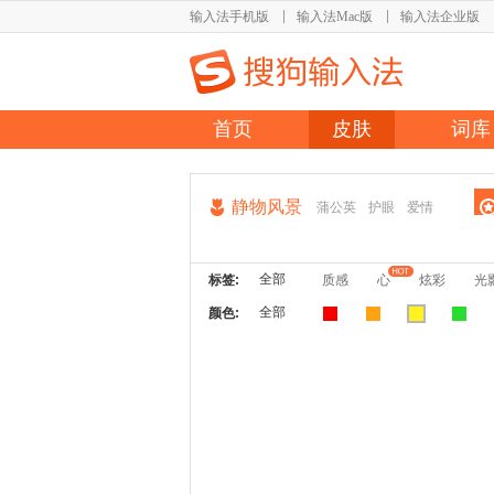
输入法手机版
输入法Mac版
输入法企业版
首页
皮肤
词库
静物风景
蒲公英
护眼
爱情
全部
标签:
质感
心
炫彩
光
全部
颜色: