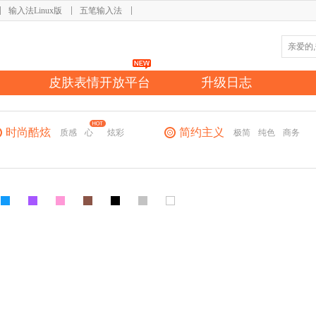
输入法Linux版
五笔输入法
皮肤表情开放平台
升级日志
时尚酷炫
简约主义
质感
心
炫彩
极简
纯色
商务