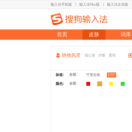
输入法手机版
输入法Mac版
输入法企业版
首页
皮肤
词库
静物风景
蒲公英
护眼
爱情
全部
标签:
守望先锋
DNF
全部
颜色: