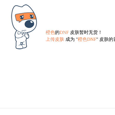
橙色
的
DNF
皮肤暂时无货！
上传皮肤
成为 "
橙色DNF
" 皮肤