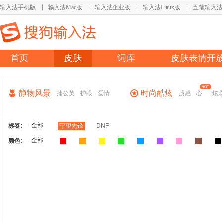
输入法手机版
输入法Mac版
输入法企业版
输入法Linux版
五笔输入
首页
皮肤
词库
皮肤表情开
静物风景
时尚酷炫
蒲公英
护眼
爱情
质感
心
炫
全部
标签:
守望先锋
DNF
全部
颜色: