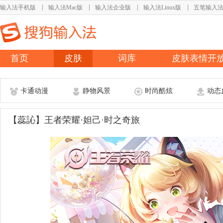
输入法手机版
输入法Mac版
输入法企业版
输入法Linux版
五笔输入
首页
皮肤
词库
皮肤表情开
卡通动漫
静物风景
时尚酷炫
动态
【蕊訫】王者荣耀·妲己·时之奇旅