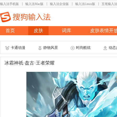
输入法手机版
输入法Mac版
输入法企业版
输入法Linux版
五笔输入
首页
皮肤
词库
皮肤表情开
卡通动漫
静物风景
时尚酷炫
动态
冰霜神祇·盘古·王者荣耀