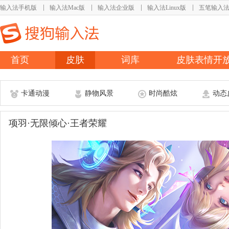
输入法手机版
输入法Mac版
输入法企业版
输入法Linux版
五笔输入
首页
皮肤
词库
皮肤表情开
卡通动漫
静物风景
时尚酷炫
动态
项羽·无限倾心·王者荣耀