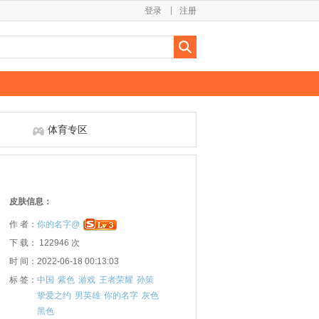
登录
注册
体育专区
皮肤信息：
作 者：
你的名字@
下 载： 122946 次
时 间：2022-06-18 00:13:03
标 签：
中国
紫色
游戏
王者荣耀
孙策
挚爱之约
男英雄
你的名字
灰色
黑色