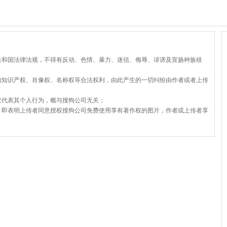
共和国法律法规，不得有反动、色情、暴力、迷信、侮辱、诽谤及宣扬种族歧
的知识产权、肖像权、名称权等合法权利，由此产生的一切纠纷由作者或者上传
仅代表其个人行为，概与搜狗公司无关；
，即表明上传者同意授权搜狗公司免费使用享有著作权的图片，作者或上传者享