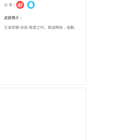
分 享：
皮肤简介：
王者荣耀-孙策-挚爱之约。图源网络，侵删。