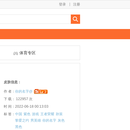
登录
注册
体育专区
皮肤信息：
作 者：
你的名字@
下 载： 122957 次
时 间：2022-06-18 00:13:03
标 签：
中国
紫色
游戏
王者荣耀
孙策
挚爱之约
男英雄
你的名字
灰色
黑色