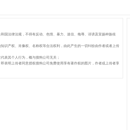
共和国法律法规，不得有反动、色情、暴力、迷信、侮辱、诽谤及宣扬种族歧
的知识产权、肖像权、名称权等合法权利，由此产生的一切纠纷由作者或者上传
仅代表其个人行为，概与搜狗公司无关；
，即表明上传者同意授权搜狗公司免费使用享有著作权的图片，作者或上传者享