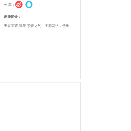
分 享：
皮肤简介：
王者荣耀-孙策-挚爱之约。图源网络，侵删。