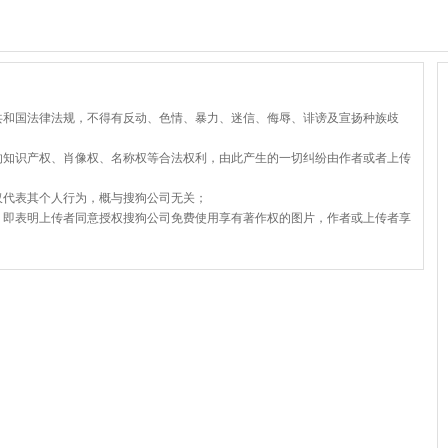
共和国法律法规，不得有反动、色情、暴力、迷信、侮辱、诽谤及宣扬种族歧
的知识产权、肖像权、名称权等合法权利，由此产生的一切纠纷由作者或者上传
仅代表其个人行为，概与搜狗公司无关；
，即表明上传者同意授权搜狗公司免费使用享有著作权的图片，作者或上传者享