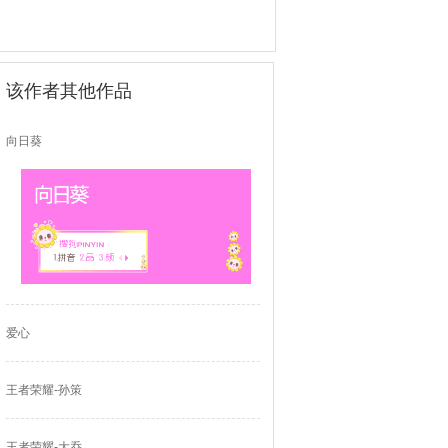
该作者其他作品
向日葵
爱心
王者荣耀-孙策
王者荣耀-大乔