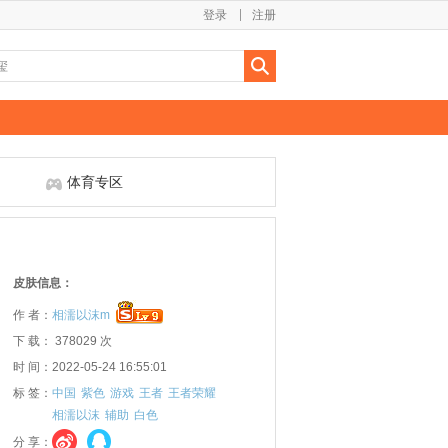
登录
注册
体育专区
皮肤信息：
作 者：
相濡以沫m
下 载： 378029 次
时 间：2022-05-24 16:55:01
标 签：
中国
紫色
游戏
王者
王者荣耀
相濡以沫
辅助
白色
分 享：