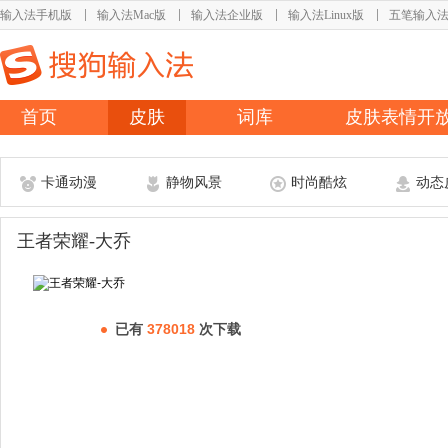
输入法手机版
输入法Mac版
输入法企业版
输入法Linux版
五笔输入
首页
皮肤
词库
皮肤表情开
卡通动漫
静物风景
时尚酷炫
动态
王者荣耀-大乔
已有
378018
次下载