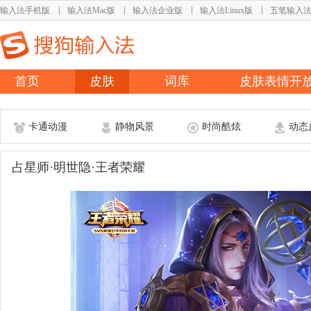
输入法手机版
输入法Mac版
输入法企业版
输入法Linux版
五笔输入
首页
皮肤
词库
皮肤表情开
卡通动漫
静物风景
时尚酷炫
动态
占星师·明世隐·王者荣耀