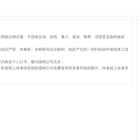
共和国法律法规，不得有反动、色情、暴力、迷信、侮辱、诽谤及宣扬种族歧
的知识产权、肖像权、名称权等合法权利，由此产生的一切纠纷由作者或者上传
仅代表其个人行为，概与搜狗公司无关；
，即表明上传者同意授权搜狗公司免费使用享有著作权的图片，作者或上传者享