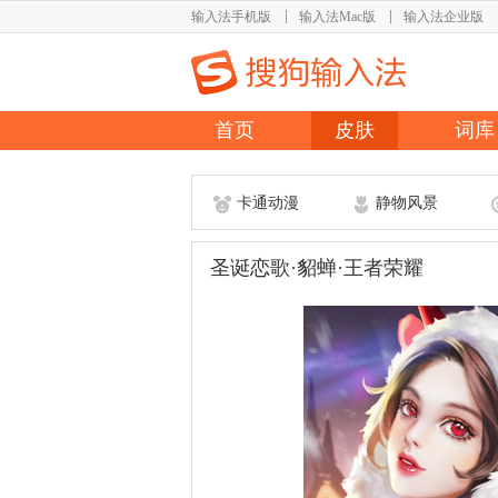
输入法手机版
输入法Mac版
输入法企业版
首页
皮肤
词库
卡通动漫
静物风景
圣诞恋歌·貂蝉·王者荣耀