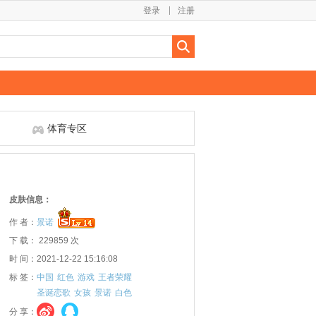
登录
注册
体育专区
皮肤信息：
作 者：
景诺
下 载： 229859 次
时 间：2021-12-22 15:16:08
标 签：
中国
红色
游戏
王者荣耀
圣诞恋歌
女孩
景诺
白色
分 享：