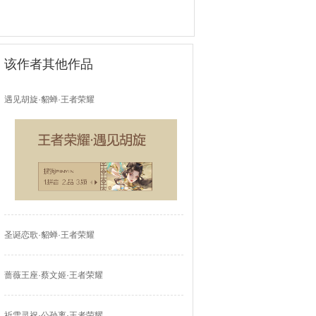
该作者其他作品
遇见胡旋·貂蝉·王者荣耀
圣诞恋歌·貂蝉·王者荣耀
蔷薇王座·蔡文姬·王者荣耀
祈雪灵祝·公孙离·王者荣耀