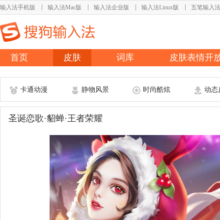
输入法手机版
输入法Mac版
输入法企业版
输入法Linux版
五笔输入
首页
皮肤
词库
皮肤表情开
卡通动漫
静物风景
时尚酷炫
动态
圣诞恋歌·貂蝉·王者荣耀