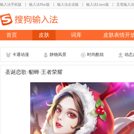
输入法手机版
输入法Mac版
输入法企业版
输入法Linux版
五笔输入
首页
皮肤
词库
皮肤表情开
卡通动漫
静物风景
时尚酷炫
动态
圣诞恋歌·貂蝉·王者荣耀