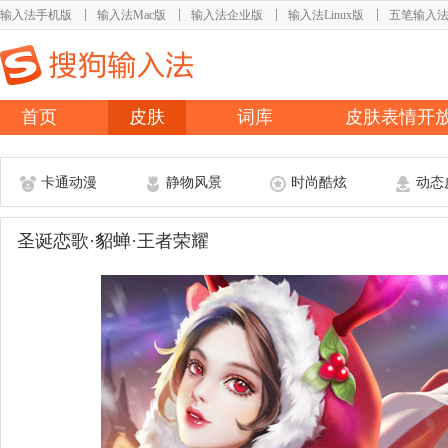
输入法手机版
输入法Mac版
输入法企业版
输入法Linux版
五笔输入
首页
皮肤
词库
皮肤表情开
卡通动漫
静物风景
时尚酷炫
动态
圣诞恋歌·貂蝉·王者荣耀