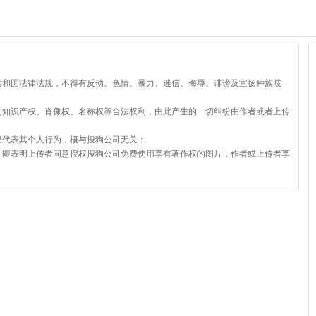
共和国法律法规，不得有反动、色情、暴力、迷信、侮辱、诽谤及宣扬种族歧
的知识产权、肖像权、名称权等合法权利，由此产生的一切纠纷由作者或者上传
仅代表其个人行为，概与搜狗公司无关；
，即表明上传者同意授权搜狗公司免费使用享有著作权的图片，作者或上传者享