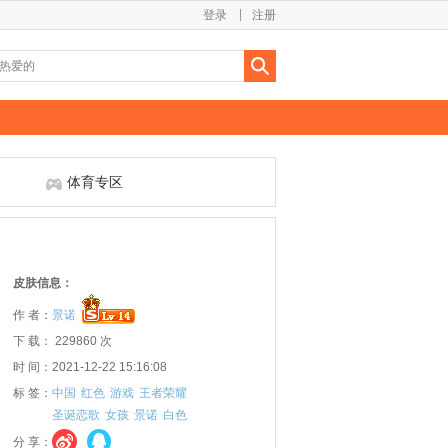
登录
注册
体育专区
皮肤信息：
作 者：
景诺
下 载： 229860 次
时 间：2021-12-22 15:16:08
标 签：
中国
红色
游戏
王者荣耀
圣诞恋歌
女孩
景诺
白色
分 享：