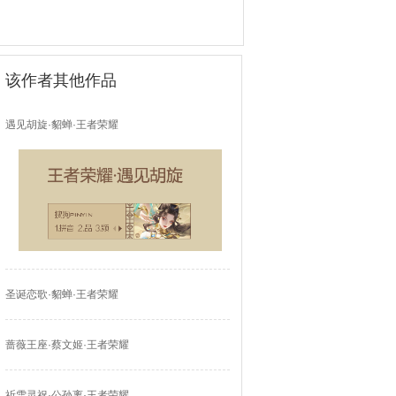
该作者其他作品
遇见胡旋·貂蝉·王者荣耀
圣诞恋歌·貂蝉·王者荣耀
蔷薇王座·蔡文姬·王者荣耀
祈雪灵祝·公孙离·王者荣耀