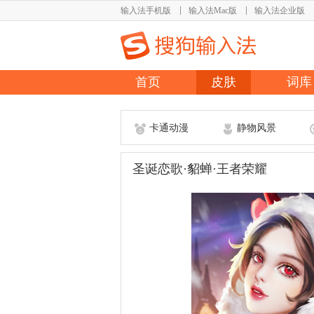
输入法手机版
输入法Mac版
输入法企业版
首页
皮肤
词库
卡通动漫
静物风景
圣诞恋歌·貂蝉·王者荣耀